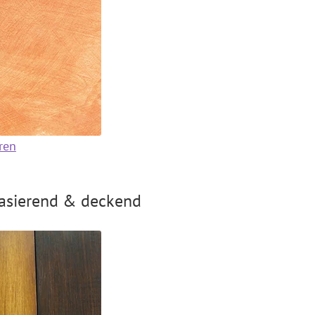
ren
lasierend & deckend