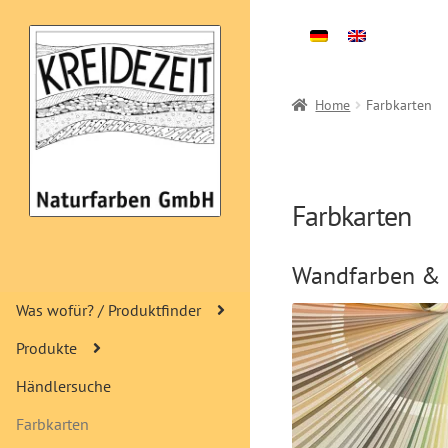
Zur
Zum
Navigation
Inhalt
springen
springen
Home
Farbkarten
Farbkarten
Wandfarben & 
Was wofür? / Produktfinder
Produkte
Händlersuche
Farbkarten