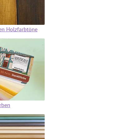
en Holzfarbtöne
arben