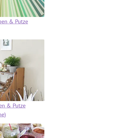
ben & Putze
en & Putze
ne)