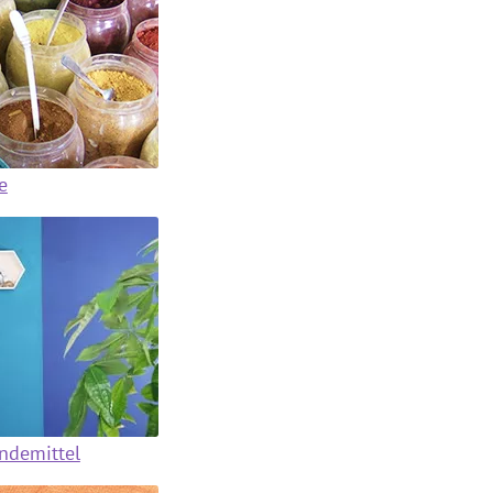
e
indemittel