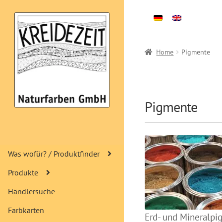
Skip
Skip
to
to
navigation
content
Home
Pigmente
Pigmente
Was wofür? / Produktfinder
Produkte
Händlersuche
Farbkarten
Erd- und Mineralpi