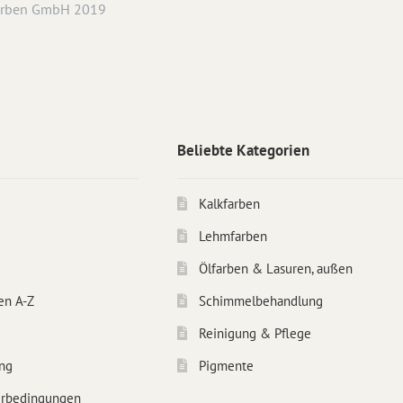
arben GmbH 2019
Beliebte Kategorien
Kalkfarben
Lehmfarben
Ölfarben & Lasuren, außen
en A-Z
Schimmelbehandlung
Reinigung & Pflege
ng
Pigmente
erbedingungen