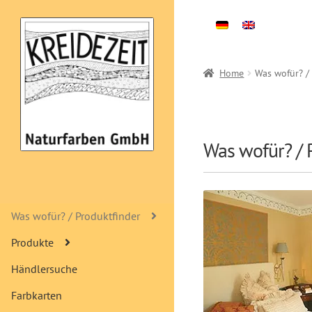
Zur
Zum
Navigation
Inhalt
springen
springen
Home
Was wofür? /
Was wofür? / 
Was wofür? / Produktfinder
Produkte
Händlersuche
Farbkarten