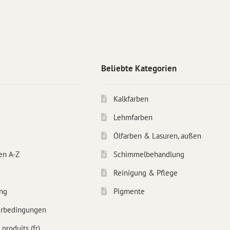
Beliebte Kategorien
Kalkfarben
Lehmfarben
Ölfarben & Lasuren, außen
en A-Z
Schimmelbehandlung
Reinigung & Pflege
ng
Pigmente
erbedingungen
produits (fr)