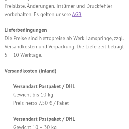
Wir über uns
Lehmfarben
Preisliste. Änderungen, Irrtümer und Druckfehler
Referenzen
vorbehalten. Es gelten unsere
AGB
.
Silikatfarben
Search
Leimfarbe
for:
Lieferbedingungen
Wandlasuren
Die Preise sind Nettopreise ab Werk Lamspringe, zzgl.
Putze & Spachteltechniken
Versandkosten und Verpackung. Die Lieferzeit beträgt
5 – 10 Werktage.
Grundierung
Kalkputze
Versandkosten (Inland)
Spachtel- und Glättetechniken
Versandart Postpaket / DHL
Lehm Finish Putz
Gewicht bis 10 kg
weitere Putze
Preis netto 7,50 € / Paket
Holzbehandlungen
Holzbehandlung Außenbereich
Versandart Postpaket / DHL
Gewicht 10 – 30 kg
Holzbehandlung Innenbereich