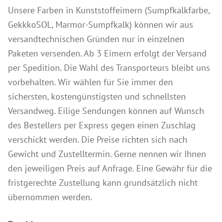
Anleitungen
Unsere Farben in Kunststoffeimern (Sumpfkalkfarbe,
GekkkoSOL, Marmor-Sumpfkalk) können wir aus
Kontakt & Beratung
versandtechnischen Gründen nur in einzelnen
Preise & Vertrieb
Paketen versenden. Ab 3 Eimern erfolgt der Versand
Prospekte & Bücher
per Spedition. Die Wahl des Transporteurs bleibt uns
Wir über uns
vorbehalten. Wir wählen für Sie immer den
sichersten, kostengünstigsten und schnellsten
Referenzen
Versandweg. Eilige Sendungen können auf Wunsch
des Bestellers per Express gegen einen Zuschlag
verschickt werden. Die Preise richten sich nach
Gewicht und Zustelltermin. Gerne nennen wir Ihnen
den jeweiligen Preis auf Anfrage. Eine Gewähr für die
fristgerechte Zustellung kann grundsätzlich nicht
übernommen werden.