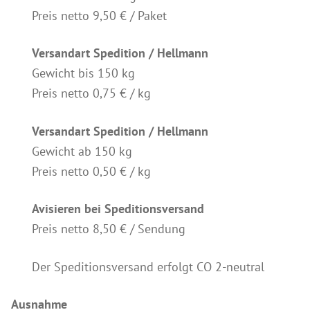
Preis netto 9,50 € / Paket
Produkte für Drechsler
Lösungsmittel
Versandart Spedition / Hellmann
Kreidefarbe & Shabby Chic
Gewicht bis 150 kg
Preis netto 0,75 € / kg
Reinigung & Pflege
Schimmelbehandlung
Versandart Spedition / Hellmann
Spezialprodukte
Gewicht ab 150 kg
Pigmente
Preis netto 0,50 € / kg
Dekorative Zuschlagstoffe
Avisieren bei Speditionsversand
Werkzeuge
Preis netto 8,50 € / Sendung
Händlersuche
Farbkarten
Der Speditionsversand erfolgt CO 2-neutral
Seminare & Veranstaltungen
Ausnahme