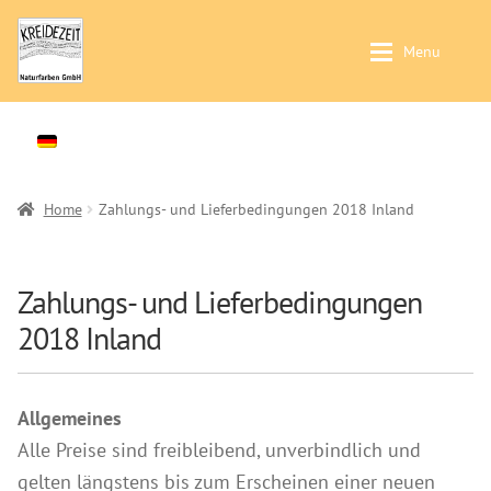
Zur
Zum
Menu
Navigation
Inhalt
springen
springen
Was wofür? / Produktfinder
Was wofür? / Produktfinder
Expan
Wandfarben im Innenbereich
Produkte
Expan
Putze im Innenbereich
Händlersuche
Home
Zahlungs- und Lieferbedingungen 2018 Inland
Holzbehandlung im Innenbereich
Farbkarten
Holzbehandlung im Außenbereich
Seminare & Veranstaltungen
Zahlungs- und Lieferbedingungen
Produkte
Anleitungen
2018 Inland
Wand- & Deckenfarben
Kontakt & Beratung
Untergrundbehandlung
Preise & Vertrieb
Allgemeines
Kaseinfarben
Alle Preise sind freibleibend, unverbindlich und
Prospekte & Bücher
Kalkfarben
gelten längstens bis zum Erscheinen einer neuen