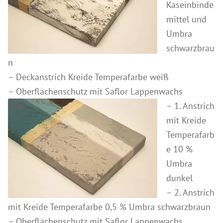
Wir über uns
Kaseinbinde
Lehmfarben
mittel und
Referenzen
Silikatfarben
Umbra
Search
Leimfarbe
schwarzbrau
for:
n
Wandlasuren
– Deckanstrich Kreide Temperafarbe weiß
Putze & Spachteltechniken
– Oberflächenschutz mit Saflor Lappenwachs
Grundierung
– 1. Anstrich
Kalkputze
mit Kreide
Spachtel- und Glättetechniken
Temperafarb
e 10 %
Lehm Finish Putz
Umbra
weitere Putze
dunkel
Holzbehandlungen
– 2. Anstrich
Holzbehandlung Außenbereich
mit Kreide Temperafarbe 0,5 % Umbra schwarzbraun
Holzbehandlung Innenbereich
– Oberflächenschutz mit Saflor Lappenwachs