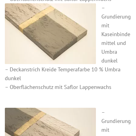
–
Produkte für Drechsler
Grundierung
Lösungsmittel
mit
Kreidefarbe & Shabby Chic
Kaseinbinde
Reinigung & Pflege
mittel und
Schimmelbehandlung
Umbra
dunkel
Spezialprodukte
– Deckanstrich Kreide Temperafarbe 10 % Umbra
Pigmente
dunkel
Dekorative Zuschlagstoffe
– Oberflächenschutz mit Saflor Lappenwachs
Werkzeuge
Händlersuche
–
Farbkarten
Grundierung
Seminare & Veranstaltungen
mit