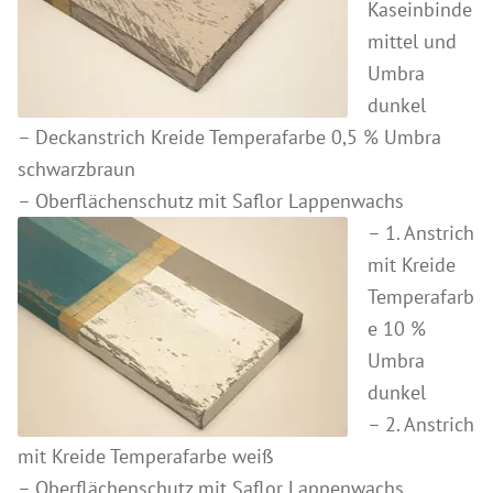
Kaseinbinde
Anleitungen
mittel und
Kontakt & Beratung
Umbra
Preise & Vertrieb
dunkel
– Deckanstrich Kreide Temperafarbe 0,5 % Umbra
Prospekte & Bücher
schwarzbraun
Wir über uns
– Oberflächenschutz mit Saflor Lappenwachs
Referenzen
– 1. Anstrich
mit Kreide
Temperafarb
e 10 %
Umbra
dunkel
– 2. Anstrich
mit Kreide Temperafarbe weiß
– Oberflächenschutz mit Saflor Lappenwachs