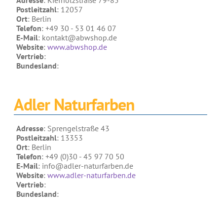
Adresse
: Kiefholzstraße 79-85
Wir über uns
Lehmfarben
Postleitzahl
: 12057
Ort
: Berlin
Referenzen
Silikatfarben
Telefon
: +49 30 - 53 01 46 07
E-Mail
: kontakt@abwshop.de
Search
Leimfarbe
Website
:
www.abwshop.de
for:
Vertrieb
:
Wandlasuren
Bundesland
:
Putze & Spachteltechniken
Grundierung
Adler Naturfarben
Kalkputze
Adresse
: Sprengelstraße 43
Spachtel- und Glättetechniken
Postleitzahl
: 13353
Ort
: Berlin
Lehm Finish Putz
Telefon
: +49 (0)30 - 45 97 70 50
weitere Putze
E-Mail
: info@adler-naturfarben.de
Website
:
www.adler-naturfarben.de
Holzbehandlungen
Vertrieb
:
Bundesland
:
Holzbehandlung Außenbereich
Holzbehandlung Innenbereich