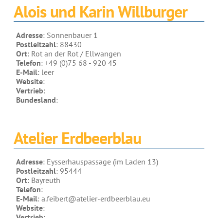
Alois und Karin Willburger
Produkte für Drechsler
Lösungsmittel
Adresse
: Sonnenbauer 1
Postleitzahl
: 88430
Kreidefarbe & Shabby Chic
Ort
: Rot an der Rot / Ellwangen
Telefon
: +49 (0)75 68 - 920 45
Reinigung & Pflege
E-Mail
: leer
Website
:
Schimmelbehandlung
Vertrieb
:
Spezialprodukte
Bundesland
:
Pigmente
Atelier Erdbeerblau
Dekorative Zuschlagstoffe
Werkzeuge
Adresse
: Eysserhauspassage (im Laden 13)
Händlersuche
Postleitzahl
: 95444
Ort
: Bayreuth
Farbkarten
Telefon
:
E-Mail
: a.feibert@atelier-erdbeerblau.eu
Seminare & Veranstaltungen
Website
:
Vertrieb
: