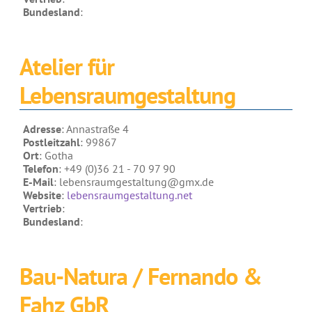
Anleitungen
Bundesland
:
Kontakt & Beratung
Atelier für
Preise & Vertrieb
Lebensraumgestaltung
Prospekte & Bücher
Wir über uns
Adresse
: Annastraße 4
Referenzen
Postleitzahl
: 99867
Ort
: Gotha
Telefon
: +49 (0)36 21 - 70 97 90
E-Mail
: lebensraumgestaltung@gmx.de
Website
:
lebensraumgestaltung.net
Vertrieb
:
Bundesland
:
Bau-Natura / Fernando &
Fahz GbR