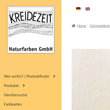
Zur
Zum
Navigation
Inhalt
springen
springen
Home
Schimmelbeh
Was wofür? / Produktfinder
Produkte
Händlersuche
Farbkarten