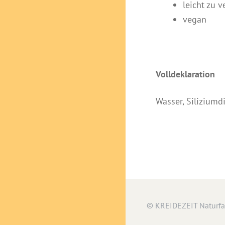
leicht zu v
vegan
Volldeklaration
Wasser, Siliziumd
© KREIDEZEIT Naturf