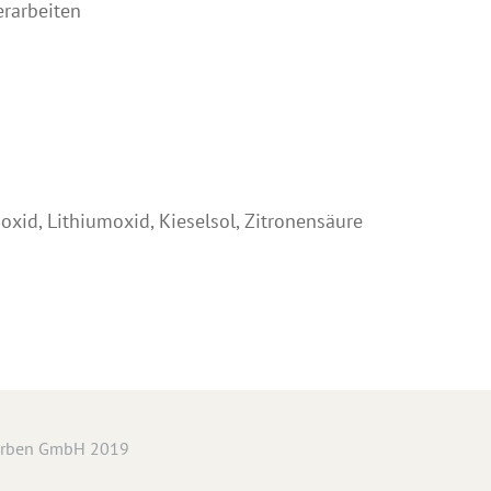
erarbeiten
ioxid, Lithiumoxid, Kieselsol, Zitronensäure
arben GmbH 2019