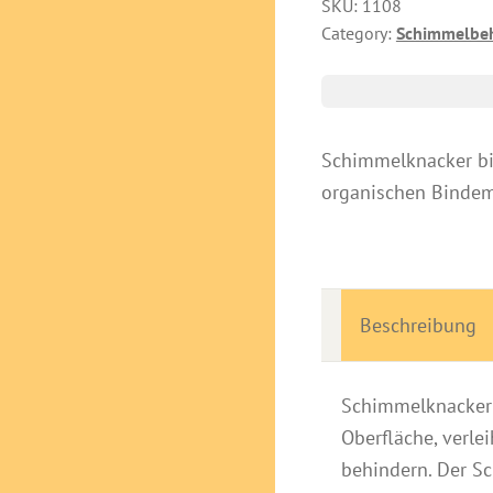
SKU:
1108
Category:
Schimmelbe
Schimmelknacker bind
organischen Bindem
Beschreibung
Schimmelknacker k
Oberfläche, verle
behindern. Der S