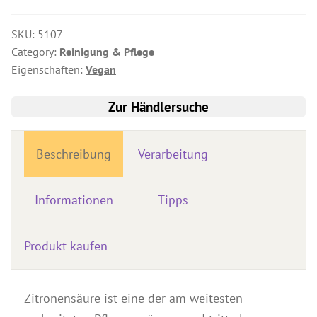
Produkte für Drechsler
SKU:
5107
Lösungsmittel
Category:
Reinigung & Pflege
Eigenschaften:
Vegan
Kreidefarbe & Shabby Chic
Reinigung & Pflege
Zur Händlersuche
Schimmelbehandlung
Spezialprodukte
Beschreibung
Verarbeitung
Pigmente
Dekorative Zuschlagstoffe
Informationen
Tipps
Werkzeuge
Händlersuche
Produkt kaufen
Farbkarten
Zitronensäure ist eine der am weitesten
Seminare & Veranstaltungen