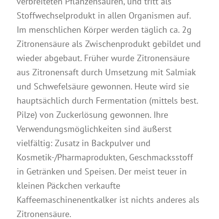
verbreiteten Pflanzensäuren, und tritt als
Anleitungen
Stoffwechselprodukt in allen Organismen auf.
Kontakt & Beratung
Im menschlichen Körper werden täglich ca. 2g
Preise & Vertrieb
Zitronensäure als Zwischenprodukt gebildet und
wieder abgebaut. Früher wurde Zitronensäure
Prospekte & Bücher
aus Zitronensaft durch Umsetzung mit Salmiak
Wir über uns
und Schwefelsäure gewonnen. Heute wird sie
Referenzen
hauptsächlich durch Fermentation (mittels best.
Pilze) von Zuckerlösung gewonnen. Ihre
Verwendungsmöglichkeiten sind äußerst
vielfältig: Zusatz in Backpulver und
Kosmetik-/Pharmaprodukten, Geschmacksstoff
in Getränken und Speisen. Der meist teuer in
kleinen Päckchen verkaufte
Kaffeemaschinenentkalker ist nichts anderes als
Zitronensäure.