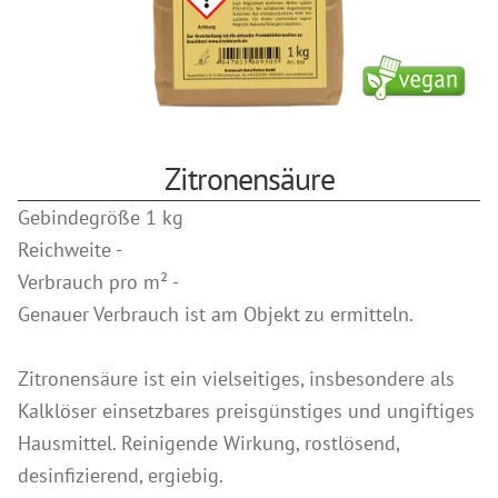
Wir über uns
Lehmfarben
Referenzen
Silikatfarben
Search
Leimfarbe
for:
Wandlasuren
Zitronensäure
Putze & Spachteltechniken
Gebindegröße 1 kg
Grundierung
Reichweite -
Kalkputze
Verbrauch pro m² -
Spachtel- und Glättetechniken
Genauer Verbrauch ist am Objekt zu ermitteln.
Lehm Finish Putz
weitere Putze
Zitronensäure ist ein vielseitiges, insbesondere als
Kalklöser einsetzbares preisgünstiges und ungiftiges
Holzbehandlungen
Hausmittel. Reinigende Wirkung, rostlösend,
Holzbehandlung Außenbereich
desinfizierend, ergiebig.
Holzbehandlung Innenbereich