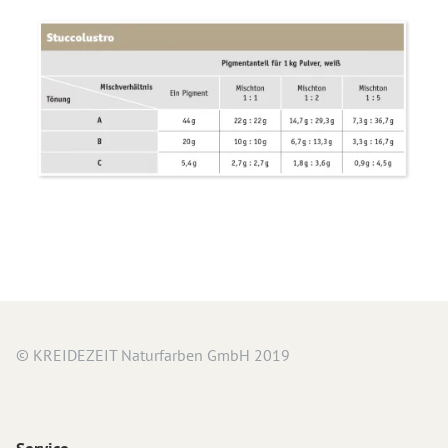
Wir über uns
Lehmfarben
Referenzen
Silikatfarben
Search
Leimfarbe
for:
Wandlasuren
Putze & Spachteltechniken
Grundierung
Kalkputze
Spachtel- und Glättetechniken
Lehm Finish Putz
weitere Putze
© KREIDEZEIT Naturfarben GmbH 2019
Holzbehandlungen
Holzbehandlung Außenbereich
Holzbehandlung Innenbereich