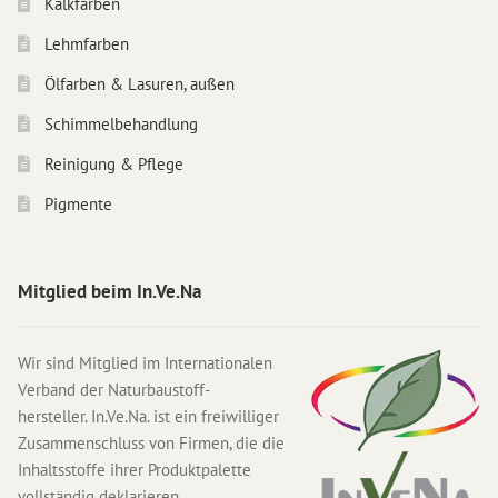
Kalkfarben
Anleitungen
Lehmfarben
Kontakt & Beratung
Ölfarben & Lasuren, außen
Preise & Vertrieb
Schimmelbehandlung
Prospekte & Bücher
Reinigung & Pflege
Wir über uns
Pigmente
Referenzen
Mitglied beim In.Ve.Na
Wir sind Mitglied im Internationalen
Verband der Naturbaustoff-
hersteller. In.Ve.Na. ist ein freiwilliger
Zusammenschluss von Firmen, die die
Inhaltsstoffe ihrer Produktpalette
vollständig deklarieren.