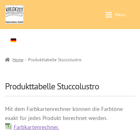
Zur
Zum
Menu
Navigation
Inhalt
springen
springen
Was wofür? / Produktfinder
Was wofür? / Produktfinder
Expan
Wandfarben im Innenbereich
Produkte
Expan
Putze im Innenbereich
Händlersuche
Home
Produkttabelle Stuccolustro
Holzbehandlung im Innenbereich
Farbkarten
Holzbehandlung im Außenbereich
Seminare & Veranstaltungen
Produkttabelle Stuccolustro
Produkte
Anleitungen
Wand- & Deckenfarben
Kontakt & Beratung
Mit dem Farbkartenrechner können die Farbtöne
Untergrundbehandlung
Preise & Vertrieb
exakt für jedes Produkt berechnet werden.
Kaseinfarben
Farbkartenrechner.
Prospekte & Bücher
Kalkfarben