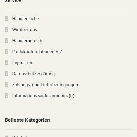
Service
Produkte für Drechsler
Händlersuche
Lösungsmittel
Wir über uns
Kreidefarbe & Shabby Chic
Händlerbereich
Reinigung & Pflege
Schimmelbehandlung
Produktinformationen A-Z
Spezialprodukte
Impressum
Pigmente
Datenschutzerklärung
Dekorative Zuschlagstoffe
Zahlungs- und Lieferbedingungen
Werkzeuge
Informations sur les produits (fr)
Händlersuche
Farbkarten
Beliebte Kategorien
Seminare & Veranstaltungen