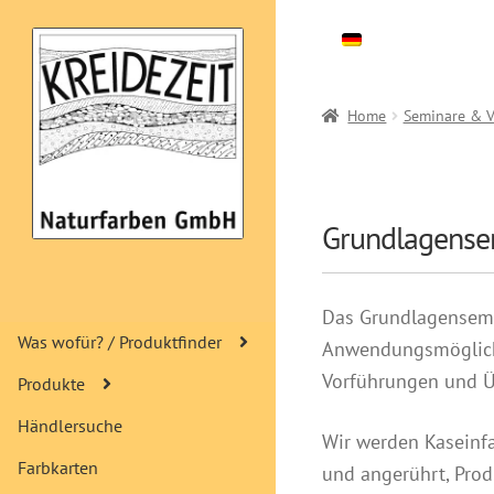
Zur
Zum
Navigation
Inhalt
springen
springen
Home
Seminare & V
Grundlagense
Das Grundlagensemi
Was wofür? / Produktfinder
Anwendungsmöglichke
Vorführungen und Ü
Produkte
Händlersuche
Wir werden Kaseinfa
Farbkarten
und angerührt, Prod