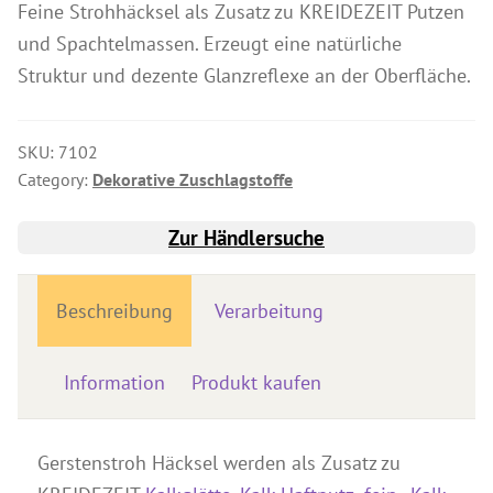
Feine Strohhäcksel als Zusatz zu KREIDEZEIT Putzen
Produkte für Drechsler
und Spachtelmassen. Erzeugt eine natürliche
Lösungsmittel
Struktur und dezente Glanzreflexe an der Oberfläche.
Kreidefarbe & Shabby Chic
Reinigung & Pflege
SKU:
7102
Category:
Dekorative Zuschlagstoffe
Schimmelbehandlung
Spezialprodukte
Zur Händlersuche
Pigmente
Dekorative Zuschlagstoffe
Beschreibung
Verarbeitung
Werkzeuge
Information
Produkt kaufen
Händlersuche
Farbkarten
Gerstenstroh Häcksel werden als Zusatz zu
Seminare & Veranstaltungen