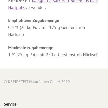
KREIDEZEIT
Kalkglätte
,
Kalk Haftputz -fein-
,
Kalk
Anleitungen
Haftputz
verwendet.
Kontakt & Beratung
Emphohlene Zugabemenge
Preise & Vertrieb
0,5 % (25 kg Putz mit 125 g Gerstenstroh
Prospekte & Bücher
Häcksel)
Wir über uns
Maximale zugabemenge
Referenzen
1 % (25 kg Putz mit 250 g Gerstenstroh Häcksel)
© KREIDEZEIT Naturfarben GmbH 2019
Service