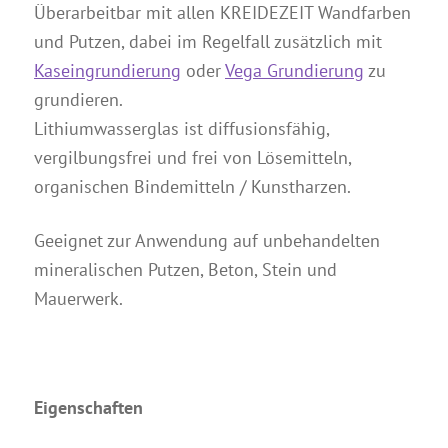
Überarbeitbar mit allen KREIDEZEIT Wandfarben
Anleitungen
und Putzen, dabei im Regelfall zusätzlich mit
Kontakt & Beratung
Kaseingrundierung
oder
Vega Grundierung
zu
Preise & Vertrieb
grundieren.
Prospekte & Bücher
Lithiumwasserglas ist diffusionsfähig,
vergilbungsfrei und frei von Lösemitteln,
Wir über uns
organischen Bindemitteln / Kunstharzen.
Referenzen
Geeignet zur Anwendung auf unbehandelten
mineralischen Putzen, Beton, Stein und
Mauerwerk.
Eigenschaften