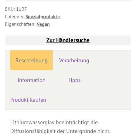
Produkte für Drechsler
SKU:
1107
Category:
Spezialprodukte
Lösungsmittel
Eigenschaften:
Vegan
Kreidefarbe & Shabby Chic
Zur Händlersuche
Reinigung & Pflege
Schimmelbehandlung
Beschreibung
Verarbeitung
Spezialprodukte
Pigmente
Information
Tipps
Dekorative Zuschlagstoffe
Werkzeuge
Produkt kaufen
Händlersuche
Farbkarten
Lithiumwasserglas beeinträchtigt die
Seminare & Veranstaltungen
Diffusionsfähigkeit der Untergründe nicht.