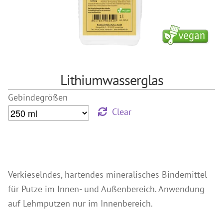
Wir über uns
Lehmfarben
Referenzen
Silikatfarben
Search
Leimfarbe
for:
Wandlasuren
Lithiumwasserglas
Putze & Spachteltechniken
Gebindegrößen
Grundierung
Clear
Kalkputze
Spachtel- und Glättetechniken
Lehm Finish Putz
weitere Putze
Verkieselndes, härtendes mineralisches Bindemittel
Holzbehandlungen
für Putze im Innen- und Außenbereich. Anwendung
Holzbehandlung Außenbereich
auf Lehmputzen nur im Innenbereich.
Holzbehandlung Innenbereich