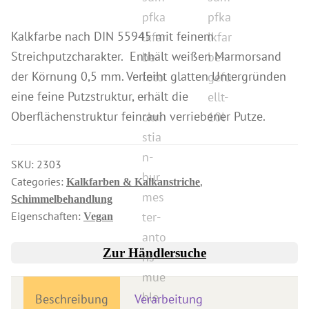
Holzbehandlung Innenbereich
Kalkfarbe nach DIN 55945 mit feinem
Produkte für Drechsler
Streichputzcharakter. Enthält weißen Marmorsand
Lösungsmittel
der Körnung 0,5 mm. Verleiht glatten Untergründen
eine feine Putzstruktur, erhält die
Kreidefarbe & Shabby Chic
Oberflächenstruktur feinrauh verriebener Putze.
Reinigung & Pflege
Schimmelbehandlung
SKU:
2303
Spezialprodukte
Categories:
,
Kalkfarben & Kalkanstriche
Pigmente
Schimmelbehandlung
Eigenschaften:
Dekorative Zuschlagstoffe
Vegan
Werkzeuge
Zur Händlersuche
Händlersuche
Farbkarten
Beschreibung
Verarbeitung