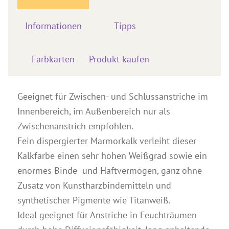
Seminare & Veranstaltungen
Informationen
Tipps
Anleitungen
Kontakt & Beratung
Farbkarten
Produkt kaufen
Preise & Vertrieb
Prospekte & Bücher
Geeignet für Zwischen- und Schlussanstriche im
Wir über uns
Innenbereich, im Außenbereich nur als
Referenzen
Zwischenanstrich empfohlen.
Fein dispergierter Marmorkalk verleiht dieser
Kalkfarbe einen sehr hohen Weißgrad sowie ein
enormes Binde- und Haftvermögen, ganz ohne
Zusatz von Kunstharzbindemitteln und
synthetischer Pigmente wie Titanweiß.
Ideal geeignet für Anstriche in Feuchträumen