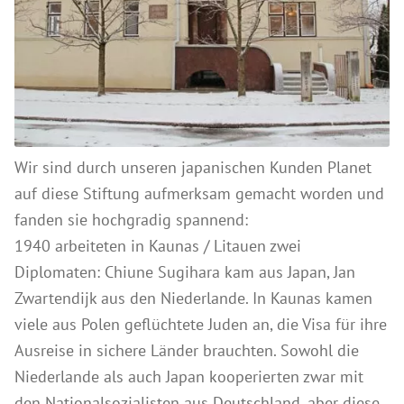
Wir über uns
Lehmfarben
Referenzen
Silikatfarben
Search
Leimfarbe
for:
Wandlasuren
Putze & Spachteltechniken
Wir sind durch unseren japanischen Kunden Planet
Grundierung
auf diese Stiftung aufmerksam gemacht worden und
Kalkputze
fanden sie hochgradig spannend:
Spachtel- und Glättetechniken
1940 arbeiteten in Kaunas / Litauen zwei
Diplomaten: Chiune Sugihara kam aus Japan, Jan
Lehm Finish Putz
Zwartendijk aus den Niederlande. In Kaunas kamen
weitere Putze
viele aus Polen geflüchtete Juden an, die Visa für ihre
Holzbehandlungen
Ausreise in sichere Länder brauchten. Sowohl die
Holzbehandlung Außenbereich
Niederlande als auch Japan kooperierten zwar mit
Holzbehandlung Innenbereich
den Nationalsozialisten aus Deutschland, aber diese