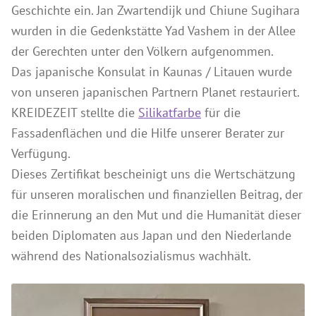
Anleitungen
Geschichte ein. Jan Zwartendijk und Chiune Sugihara
wurden in die Gedenkstätte Yad Vashem in der Allee
Kontakt & Beratung
der Gerechten unter den Völkern aufgenommen.
Preise & Vertrieb
Das japanische Konsulat in Kaunas / Litauen wurde
Prospekte & Bücher
von unseren japanischen Partnern Planet restauriert.
KREIDEZEIT stellte die
Silikatfarbe
für die
Wir über uns
Fassadenflächen und die Hilfe unserer Berater zur
Referenzen
Verfügung.
Dieses Zertifikat bescheinigt uns die Wertschätzung
für unseren moralischen und finanziellen Beitrag, der
die Erinnerung an den Mut und die Humanität dieser
beiden Diplomaten aus Japan und den Niederlande
während des Nationalsozialismus wachhält.