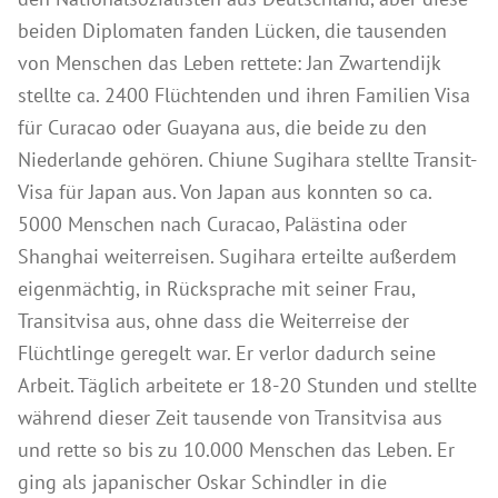
beiden Diplomaten fanden Lücken, die tausenden
Produkte für Drechsler
von Menschen das Leben rettete: Jan Zwartendijk
Lösungsmittel
stellte ca. 2400 Flüchtenden und ihren Familien Visa
Kreidefarbe & Shabby Chic
für Curacao oder Guayana aus, die beide zu den
Reinigung & Pflege
Niederlande gehören. Chiune Sugihara stellte Transit-
Schimmelbehandlung
Visa für Japan aus. Von Japan aus konnten so ca.
5000 Menschen nach Curacao, Palästina oder
Spezialprodukte
Shanghai weiterreisen. Sugihara erteilte außerdem
Pigmente
eigenmächtig, in Rücksprache mit seiner Frau,
Dekorative Zuschlagstoffe
Transitvisa aus, ohne dass die Weiterreise der
Werkzeuge
Flüchtlinge geregelt war. Er verlor dadurch seine
Arbeit. Täglich arbeitete er 18-20 Stunden und stellte
Händlersuche
während dieser Zeit tausende von Transitvisa aus
Farbkarten
und rette so bis zu 10.000 Menschen das Leben. Er
Seminare & Veranstaltungen
ging als japanischer Oskar Schindler in die